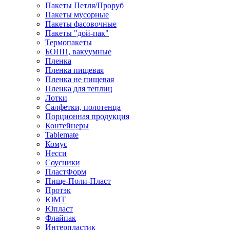
Пакеты Петля/Проруб
Пакеты мусорные
Пакеты фасовочные
Пакеты "дой-пак"
Термопакеты
БОПП, вакуумные
Пленка
Пленка пищевая
Пленка не пищевая
Пленка для теплиц
Лотки
Салфетки, полотенца
Порционная продукция
Контейнеры
Tablemate
Комус
Несси
Соусники
ПластФорм
Пище-Поли-Пласт
Протэк
ЮМТ
Юпласт
Флайпак
Интерпластик