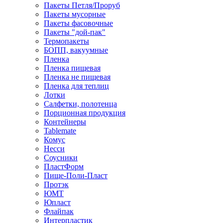
Пакеты Петля/Проруб
Пакеты мусорные
Пакеты фасовочные
Пакеты "дой-пак"
Термопакеты
БОПП, вакуумные
Пленка
Пленка пищевая
Пленка не пищевая
Пленка для теплиц
Лотки
Салфетки, полотенца
Порционная продукция
Контейнеры
Tablemate
Комус
Несси
Соусники
ПластФорм
Пище-Поли-Пласт
Протэк
ЮМТ
Юпласт
Флайпак
Интерпластик