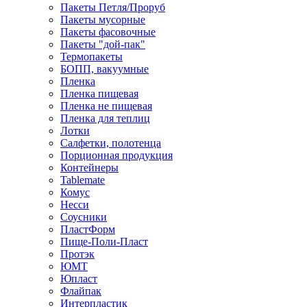
Пакеты Петля/Проруб
Пакеты мусорные
Пакеты фасовочные
Пакеты "дой-пак"
Термопакеты
БОПП, вакуумные
Пленка
Пленка пищевая
Пленка не пищевая
Пленка для теплиц
Лотки
Салфетки, полотенца
Порционная продукция
Контейнеры
Tablemate
Комус
Несси
Соусники
ПластФорм
Пище-Поли-Пласт
Протэк
ЮМТ
Юпласт
Флайпак
Интерпластик