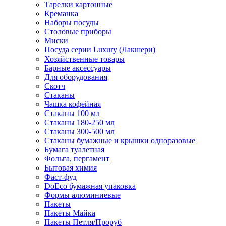
Тарелки картонные
Креманка
Наборы посуды
Столовые приборы
Миски
Посуда серии Luxury (Лакшери)
Хозяйственные товары
Барные аксессуары
Для оборудования
Скотч
Стаканы
Чашка кофейная
Стаканы 100 мл
Стаканы 180-250 мл
Стаканы 300-500 мл
Стаканы бумажные и крышки одноразовые
Бумага туалетная
Фольга, пергамент
Бытовая химия
Фаст-фуд
DoEco бумажная упаковка
Формы алюминиевые
Пакеты
Пакеты Майка
Пакеты Петля/Проруб