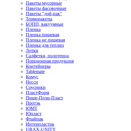
Пакеты мусорные
Пакеты фасовочные
Пакеты "дой-пак"
Термопакеты
БОПП, вакуумные
Пленка
Пленка пищевая
Пленка не пищевая
Пленка для теплиц
Лотки
Салфетки, полотенца
Порционная продукция
Контейнеры
Tablemate
Комус
Несси
Соусники
ПластФорм
Пище-Поли-Пласт
Протэк
ЮМТ
Юпласт
Флайпак
Интерпластик
URAX-UNITY