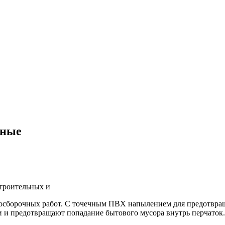
рные
троительных и
аносборочных работ. С точечным ПВХ напылением для предотвращ
ти и предотвращают попадание бытового мусора внутрь перчато