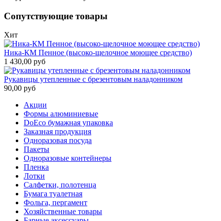
Сопутствующие товары
Хит
Ника-КМ Пенное (высоко-щелочное моющее средство)
1 430,00 руб
Рукавицы утепленные с брезентовым наладонником
90,00 руб
Акции
Формы алюминиевые
DoEco бумажная упаковка
Заказная продукция
Одноразовая посуда
Пакеты
Одноразовые контейнеры
Пленка
Лотки
Салфетки, полотенца
Бумага туалетная
Фольга, пергамент
Хозяйственные товары
Барные аксессуары