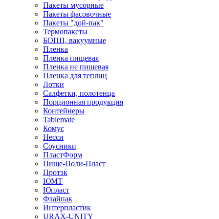
Пакеты мусорные
Пакеты фасовочные
Пакеты "дой-пак"
Термопакеты
БОПП, вакуумные
Пленка
Пленка пищевая
Пленка не пищевая
Пленка для теплиц
Лотки
Салфетки, полотенца
Порционная продукция
Контейнеры
Tablemate
Комус
Несси
Соусники
ПластФорм
Пище-Поли-Пласт
Протэк
ЮМТ
Юпласт
Флайпак
Интерпластик
URAX-UNITY