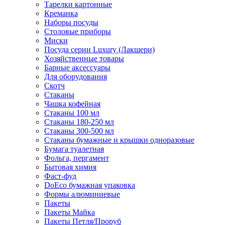
Тарелки картонные
Креманка
Наборы посуды
Столовые приборы
Миски
Посуда серии Luxury (Лакшери)
Хозяйственные товары
Барные аксессуары
Для оборудования
Скотч
Стаканы
Чашка кофейная
Стаканы 100 мл
Стаканы 180-250 мл
Стаканы 300-500 мл
Стаканы бумажные и крышки одноразовые
Бумага туалетная
Фольга, пергамент
Бытовая химия
Фаст-фуд
DoEco бумажная упаковка
Формы алюминиевые
Пакеты
Пакеты Майка
Пакеты Петля/Проруб