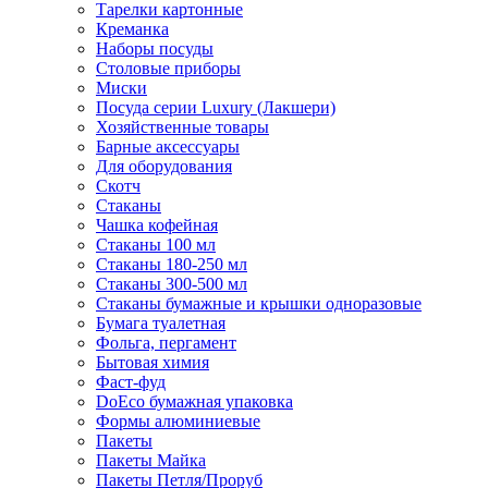
Тарелки картонные
Креманка
Наборы посуды
Столовые приборы
Миски
Посуда серии Luxury (Лакшери)
Хозяйственные товары
Барные аксессуары
Для оборудования
Скотч
Стаканы
Чашка кофейная
Стаканы 100 мл
Стаканы 180-250 мл
Стаканы 300-500 мл
Стаканы бумажные и крышки одноразовые
Бумага туалетная
Фольга, пергамент
Бытовая химия
Фаст-фуд
DoEco бумажная упаковка
Формы алюминиевые
Пакеты
Пакеты Майка
Пакеты Петля/Проруб