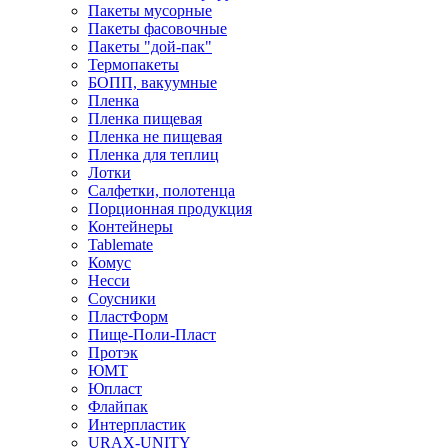
Пакеты мусорные
Пакеты фасовочные
Пакеты "дой-пак"
Термопакеты
БОПП, вакуумные
Пленка
Пленка пищевая
Пленка не пищевая
Пленка для теплиц
Лотки
Салфетки, полотенца
Порционная продукция
Контейнеры
Tablemate
Комус
Несси
Соусники
ПластФорм
Пище-Поли-Пласт
Протэк
ЮМТ
Юпласт
Флайпак
Интерпластик
URAX-UNITY