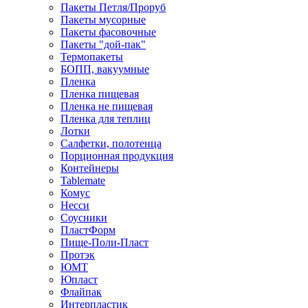
Пакеты Петля/Проруб
Пакеты мусорные
Пакеты фасовочные
Пакеты "дой-пак"
Термопакеты
БОПП, вакуумные
Пленка
Пленка пищевая
Пленка не пищевая
Пленка для теплиц
Лотки
Салфетки, полотенца
Порционная продукция
Контейнеры
Tablemate
Комус
Несси
Соусники
ПластФорм
Пище-Поли-Пласт
Протэк
ЮМТ
Юпласт
Флайпак
Интерпластик