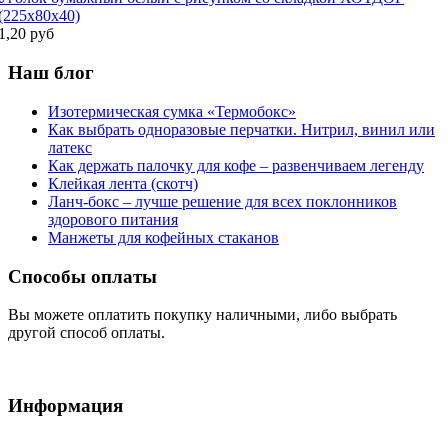
(225х80х40)
1,20 руб
Наш блог
Изотермическая сумка «Термобокс»
Как выбрать одноразовые перчатки. Нитрил, винил или
латекс
Как держать палочку для кофе – развенчиваем легенду
Клейкая лента (скотч)
Ланч-бокс – лучше решение для всех поклонников
здорового питания
Манжеты для кофейных стаканов
Способы оплаты
Вы можете оплатить покупку наличными, либо выбрать
другой способ оплаты.
Информация
Условия обслуживания