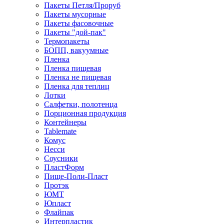
Пакеты Петля/Проруб
Пакеты мусорные
Пакеты фасовочные
Пакеты "дой-пак"
Термопакеты
БОПП, вакуумные
Пленка
Пленка пищевая
Пленка не пищевая
Пленка для теплиц
Лотки
Салфетки, полотенца
Порционная продукция
Контейнеры
Tablemate
Комус
Несси
Соусники
ПластФорм
Пище-Поли-Пласт
Протэк
ЮМТ
Юпласт
Флайпак
Интерпластик