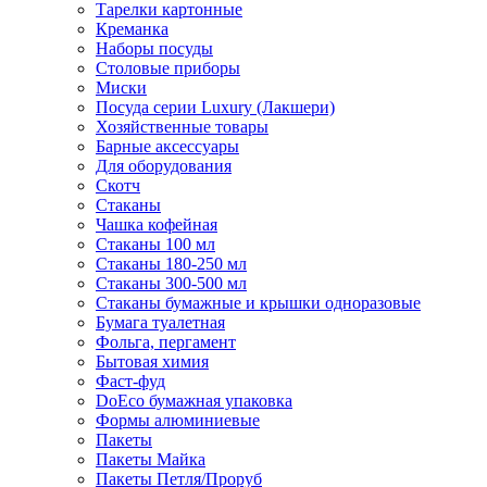
Тарелки картонные
Креманка
Наборы посуды
Столовые приборы
Миски
Посуда серии Luxury (Лакшери)
Хозяйственные товары
Барные аксессуары
Для оборудования
Скотч
Стаканы
Чашка кофейная
Стаканы 100 мл
Стаканы 180-250 мл
Стаканы 300-500 мл
Стаканы бумажные и крышки одноразовые
Бумага туалетная
Фольга, пергамент
Бытовая химия
Фаст-фуд
DoEco бумажная упаковка
Формы алюминиевые
Пакеты
Пакеты Майка
Пакеты Петля/Проруб