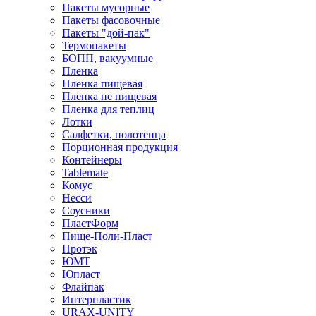
Пакеты мусорные
Пакеты фасовочные
Пакеты "дой-пак"
Термопакеты
БОПП, вакуумные
Пленка
Пленка пищевая
Пленка не пищевая
Пленка для теплиц
Лотки
Салфетки, полотенца
Порционная продукция
Контейнеры
Tablemate
Комус
Несси
Соусники
ПластФорм
Пище-Поли-Пласт
Протэк
ЮМТ
Юпласт
Флайпак
Интерпластик
URAX-UNITY